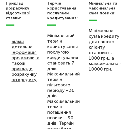
Приклад
Термін
Мінімальна та
розрахунку
користування
максимальна
відсоткової
послугами
сума позики:
ставки:
кредитування:
Мінімальна
Мінімальний
сума кредиту
термін
Більш
для нашого
користування
детальна
клієнту
послугою
інформація
становить
кредитування
про умови, а
1000 грн., а
становить 7
також
максимальна -
днів.
приклади
10000 грн.
Максимальний
розрахунку
термін
по кредиту
пільгового
періоду - 30
днів.
Максимальний
термін
погашення
позики – 90
днів. Термін
може бути