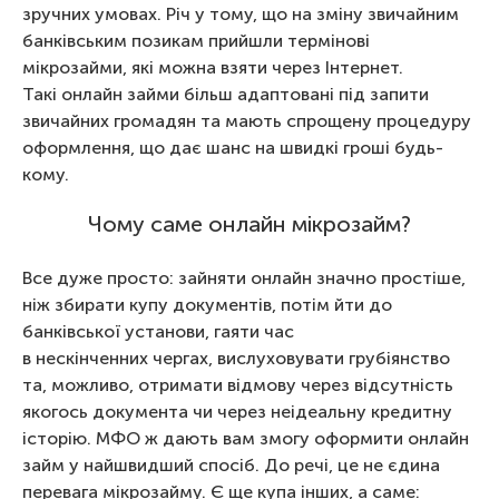
зручних умовах. Річ у тому, що на зміну звичайним
банківським позикам прийшли термінові
мікрозайми, які можна взяти через Інтернет.
Такі онлайн займи більш адаптовані під запити
звичайних громадян та мають спрощену процедуру
оформлення, що дає шанс на швидкі гроші будь-
кому.
Чому саме онлайн мікрозайм?
Все дуже просто: зайняти онлайн значно простіше,
ніж збирати купу документів, потім йти до
банківської установи, гаяти час
в нескінченних чергах, вислуховувати грубіянство
та, можливо, отримати відмову через відсутність
якогось документа чи через неідеальну кредитну
історію. МФО ж дають вам змогу оформити онлайн
займ у найшвидший спосіб. До речі, це не єдина
перевага мікрозайму. Є ще купа інших, а саме: