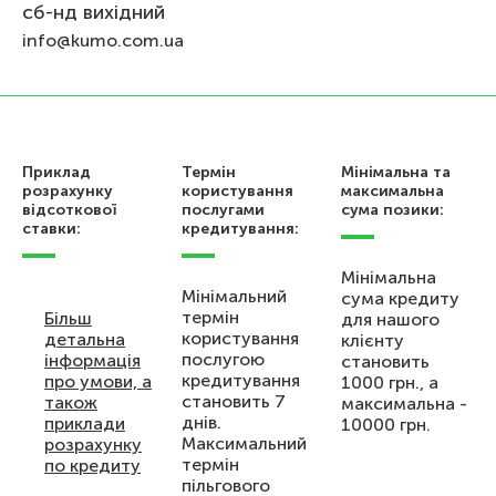
сб-нд вихідний
info@kumo.com.ua
Приклад
Термін
Мінімальна та
розрахунку
користування
максимальна
відсоткової
послугами
сума позики:
ставки:
кредитування:
Мінімальна
Мінімальний
сума кредиту
термін
Більш
для нашого
користування
детальна
клієнту
послугою
інформація
становить
кредитування
про умови, а
1000 грн., а
становить 7
також
максимальна -
днів.
приклади
10000 грн.
Максимальний
розрахунку
термін
по кредиту
пільгового