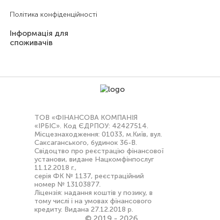
Політика конфіденційності
Інформація для
споживачів
ТОВ «ФІНАНСОВА КОМПАНІЯ
«ІРБІС». Код ЄДРПОУ: 42427514.
Місцезнаходження: 01033, м.Київ, вул.
Саксаганського, будинок 36-В.
Свідоцтво про реєстрацію фінансової
установи, видане Нацкомфінпослуг
11.12.2018 г.,
серія ФК № 1137, реєстраційний
номер № 13103877.
Ліцензія: надання коштів у позику, в
тому числі і на умовах фінансового
кредиту. Видана 27.12.2018 р.
©
2019 - 2026