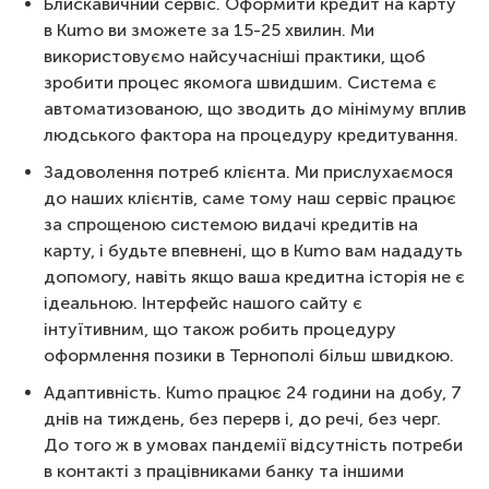
Блискавичний сервіс. Оформити кредит на карту
в Kumo ви зможете за 15-25 хвилин. Ми
використовуємо найсучасніші практики, щоб
зробити процес якомога швидшим. Система є
автоматизованою, що зводить до мінімуму вплив
людського фактора на процедуру кредитування.
Задоволення потреб клієнта. Ми прислухаємося
до наших клієнтів, саме тому наш сервіс працює
за спрощеною системою видачі кредитів на
карту, і будьте впевнені, що в Kumo вам нададуть
допомогу, навіть якщо ваша кредитна історія не є
ідеальною. Інтерфейс нашого сайту є
інтуїтивним, що також робить процедуру
оформлення позики в Тернополі більш швидкою.
Адаптивність. Kumo працює 24 години на добу, 7
днів на тиждень, без перерв і, до речі, без черг.
До того ж в умовах пандемії відсутність потреби
в контакті з працівниками банку та іншими