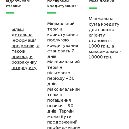
відсоткової
послугами
сума позики:
ставки:
кредитування:
Мінімальна
Мінімальний
сума кредиту
термін
Більш
для нашого
користування
детальна
клієнту
послугою
інформація
становить
кредитування
про умови, а
1000 грн., а
становить 7
також
максимальна -
днів.
приклади
10000 грн.
Максимальний
розрахунку
термін
по кредиту
пільгового
періоду - 30
днів.
Максимальний
термін
погашення
позики – 90
днів. Термін
може бути
продовжений
необмежувану